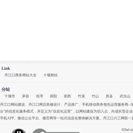
Link
丹江口商务网站大全
十堰柑桔
分站
十堰市
茅箭
张湾
郧阳
郧西
竹溪
竹山
房县
武当山
丹江口网站建设
、
丹江口网店装修设计
、
产品推广
、
手机移动商务
领先运营服务商-
台”的信息化服务模式，并定义为“信息化运营”，以网站建设为切入点，向成长型企
手机APP
、
微信公众平台
、
微官网
等一站式信息化整体解决方案。丹江口六三网联一
63wl.