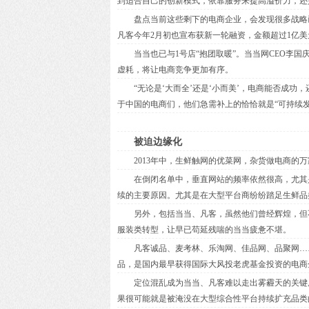
到适合自己的创新模式，依靠服务来提高溢价力，还
盘点当前这些剩下的电商企业，会发现很多战略已
凡客今年2月初也宣布获新一轮融资，金额超过1亿美
当当也已与1号店“抱团取暖”。当当网CEO李国庆
虚耗，将让电商竞争更加有序。
“无论是‘大而全’还是‘小而美’，电商能否成功
于中国的电商们，他们急需补上的恰恰就是“可持续
被迫边缘化
2013年中，生鲜触网的优菜网，杂货做电商的万
在倒闭名单中，垂直网站的频率依然很高，尤其是
续的主要原因。尤其是在大型平台商纷纷踏足生鲜品
另外，包括当当、凡客，虽然他们曾经辉煌，但不
服装类转型，让早已苟延残喘的当当疲惫不堪。
凡客诚品、麦考林、乐淘网、佳品网、品聚网……
品，是国内最早获得国际大风投老虎基金投资的电商
定位混乱成为当当、凡客难以走出雾霾天的关键原
果很可能就是被淹没在大型综合性平台持续扩充品类