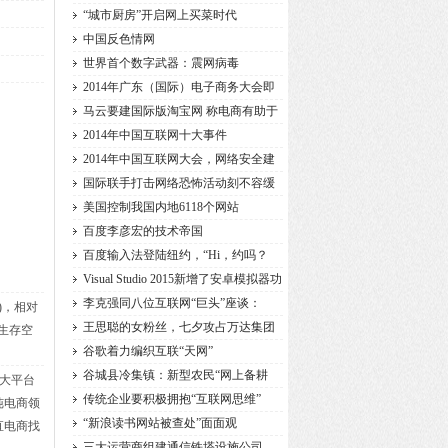
“城市厨房”开启网上买菜时代
中国反色情网
世界首个数字武器：震网病毒
2014年广东（国际）电子商务大会即
将
马云要建国际版淘宝网 称电商有助于
2014年中国互联网十大事件
2014年中国互联网大会，网络安全建
设
国际联手打击网络恐怖活动刻不容缓
美国控制我国内地6118个网站
百度李彦宏的技术帝国
百度输入法登陆纽约，“Hi，约吗？
Visual Studio 2015新增了安卓模拟器功
能
李克强同八位互联网“巨头”座谈：
)，相对
王思聪的女粉丝，七夕攻占万达集团
生存空
谷歌着力编织互联“天网”
谷城县冷集镇：新型农民“网上备耕
大平台
传统企业要积极拥抱“互联网思维”
纯电商领
“新浪读书网站被查处”面面观
直电商找
三大运营商组建通信铁塔设施公司