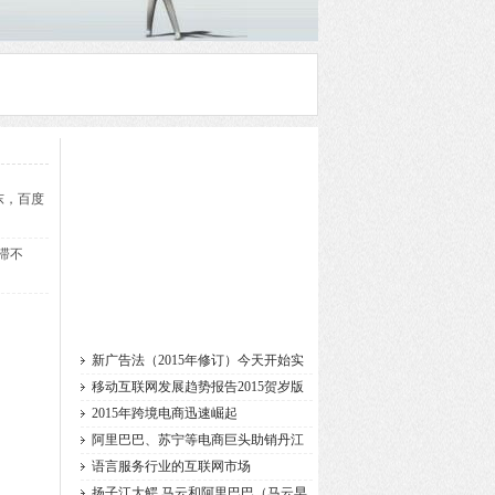
东，百度
滞不
新广告法（2015年修订）今天开始实
施
移动互联网发展趋势报告2015贺岁版
2015年跨境电商迅速崛起
阿里巴巴、苏宁等电商巨头助销丹江
语言服务行业的互联网市场
扬子江大鳄 马云和阿里巴巴（马云早