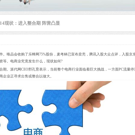
014现状：进入整合期 阵营凸显
件。唯品会收购了乐蜂网75%股份，麦考林已宣布卖壳，腾讯入股大众点评，入股京
资等。电商业究竟发生什么，现状如何?
。派代网CEO邢孔育表示，当前整个电商行业面临着巨大挑战，一方面PC流量停
商企业正寻求出售或整合以做大。