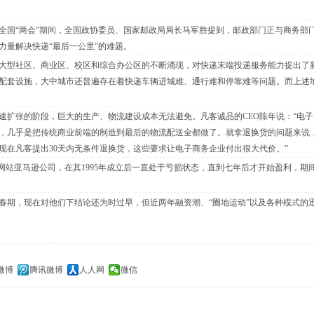
国“两会”期间，全国政协委员、国家邮政局局长马军胜提到，邮政部门正与商务部
力量解决快递“最后一公里”的难题。
型社区、商业区、校区和综合办公区的不断涌现，对快递末端投递服务能力提出了
配套设施，大中城市还普遍存在着快递车辆进城难、通行难和停靠难等问题。而上述
张的阶段，巨大的生产、物流建设成本无法避免。凡客诚品的CEO陈年说：“电子
，几乎是把传统商业前端的制造到最后的物流配送全都做了。就拿退换货的问题来说
现在凡客提出30天内无条件退换货，这些要求让电子商务企业付出很大代价。”
站亚马逊公司，在其1995年成立后一直处于亏损状态，直到七年后才开始盈利，期
期，现在对他们下结论还为时过早，但近两年融资潮、“圈地运动”以及各种模式的
微博
腾讯微博
人人网
微信