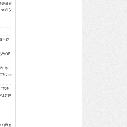
还是做着
人刘强东
直电商
到965
点评等一
在努力完
“苏宁
部研发并
目前既有