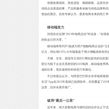
初期发展很快、风投进驻、规模膨胀、品质失控、
传统企业渠道的事，产品和服务体验与传统品牌和综
曾如此预言。也有专家认为，垂直电商未来的死亡率会
移动端发力
刘强东在近期“2013年电商总结”时说道：“在
的机会已经为零。”
移动端将替代PC端成为用户接触电商企业的“主屏
亿元，同比增135%;今年随着盘子增大增幅虽然有所
天猫、京东、易迅等主流B2C网站提供的信息显示
部分与线下企业关系密切的O2O电商，移动端使用率
成的任务，现在做得好的依然只有微信。
不过有观点认为，与阿里巴巴和京东等电商基因强劲
生活”App在2013年底就已低调发布，目前覆盖了i
运营，但并未展开推广。
破局“最后一公里”
近年来，绝大多数电商与便利店的合作仅止于试水