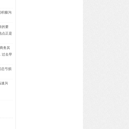
门积极沟
新的要
地点正是
商务其
，过去早
间总亏损
迅速兴