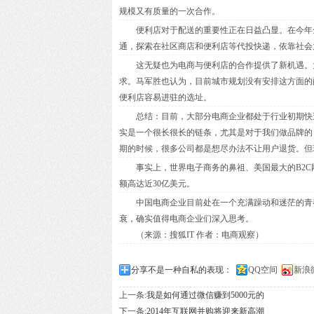
规模又有质量的一次合作。
便利店对于配送的重要性正在日益凸显。在今年全
通，探索在社区商店和便利店等代投快递，依靠社会
这无疑也为电商与便利店的合作提供了新机遇。大
求。马军胜也认为，目前城市规划没有安排这方面的
便利店容易进驻的选址。
总结：目前，大部分电商企业都处于行业初期快速扩
实是一个很长很长的链条，尤其是对于我们做品牌的
期的时候，很多公司都是想尽办法不让用户退货。但
事实上，世界电子商务的鼻祖、美国最大的B2C网
额高达近30亿美元。
中国电商企业目前处在一个充满躁动和迷茫的青春
衰，确实值得电商企业们深入思考。
（来源：搜狐IT 作者：电商观察）
分享不是一种自私的表现：
QQ空间
新浪
上一条:
我是如何通过微信赚到5000元的
下一条:
2014年互联网并购将迎来新高潮