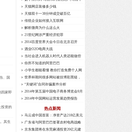
天猫网店装修多少钱
天猫双十一38分钟成交破百亿
传统企业如何接入互联网
解析微商为什么这么火
21世纪网涉严重经济犯罪
2014百度世界大会今日在北京召开
酒业O2O电商大战
当社会进入机器人时代人类还能做些
你所不知道的阿里巴巴
小学生都能看懂 教你打造免费个人网
世界杯期间很多网站被挂博彩黑链，
当、国
“关键词”合同诈骗案件分析
2014年第五届中国电子商务博览会9月
剩四家即
2014年中国网站运营发展趋势报告
上投资的
热点新闻
马云成中国首富：净资产达218亿美元
”。其生
广东省与阿里巴巴签署农村电商战略
京东集团将在东莞麻涌投资20亿元建