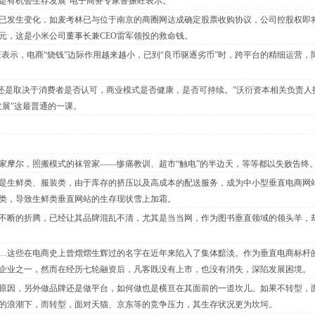
是有机会生存发展”电子商务专家鲁振旺表示。
发生变化，如麦考林已与位于南京的商圈网达成确定股票收购协议，公司控股权即
元，这是小米公司董事长兼CEO雷军领投的救命钱。
表示，电商“烧钱”边际作用越来越小，已到“良币驱逐劣币”时，跨平台的精细运营，
，还是取决于消费者是否认可，商业模式是否健康，是否可持续。”沃衍资本相关负责人
发展”这最普通的一课。
家摩尔，照搬模式的袜管家——惨痛教训、超市“触电”的半边天，等等都以失败告终
生鲜类、服装类，由于库存的挤压以及高成本的配送服务，成为中小型垂直电商网
类，导致生鲜类垂直网站的生存现状雪上加霜。
断的折腾，已经让其品牌混乱不清，尤其是当当网，作为图书垂直领域的领头羊，
这些在电商史上曾熠熠生辉过的名字在近年来陷入了集体黯淡。作为垂直电商标杆
企业之一，然而在经历七轮融资后，凡客既没有上市，也没有消失，深陷发展困境。
因，另外做品牌还是做平台，如何做也是横亘在其面前的一道坎儿。如果不转型，
的浪潮下，而转型，面对天猫、京东等的竞争压力，其生存状况更为坎坷。