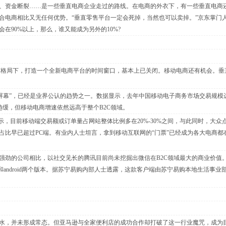
资金断裂……是一些垂直电商企业走过的路线。在电商的外衣下，有一些垂直电商
合电商相比又无任何优势。“垂直零售平台一定会死掉，当然也可以卖掉。”京东掌门
在90%以上，那么，谁又能成为另外的10%?
现有格局下，打造一个全新电商平台的时间窗口，基本上已关闭。移动电商还有机会。垂
幕”，已经是业界公认的趋势之一。数据显示，去年中国移动电子商务市场交易规模达
趋缓，但移动电商增速依然远高于整个B2C领域。
，目前移动端交易额或订单量占网站整体比例多在20%-30%之间，与此同时，大众
占比早已超过PC端。有业内人士坦言，拿到移动互联网的“门票”已经成为各大电商都
的公司相比，以社交见长的腾讯目前尚未挖掘出微信在B2C领域最大的商业价值。
OS和android两个版本。据苏宁易购内部人士透露，这款客户端由苏宁易购本地生活事业
，并未形成常态。但亚马逊与全家便利店的成功合作却打破了这一行业魔咒，成为