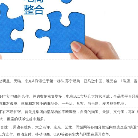
明显。天猫、京东&腾讯位于第一梯队;苏宁易购、亚马逊中国、唯品会、1号店、当
4年初电商间合作、并购案例密集增多，电商B2C市场几大阵营形成，全品类平台只
还有相对孤单、体量相对较小的唯品会、一号店、凡客、当当网、麦考林等电商。
”在不断扩张。首先是集团内部架构的不断调整，自身的淘宝、天猫、支付宝，再加
大，覆盖的领域也越来越多。
合拢”，周边有搜狗、大众点评、京东、艺龙、同城网等各细分领域内领先企业“拱卫
第三方支付、移动支付、移动电商、O2O等都有实力与阿里在展开竞争。