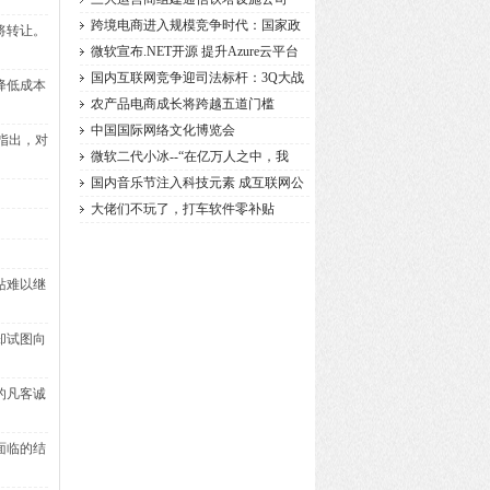
跨境电商进入规模竞争时代：国家政
将转让。
微软宣布.NET开源 提升Azure云平台
的竞
国内互联网竞争迎司法标杆：3Q大战
降低成本
农产品电商成长将跨越五道门槛
中国国际网络文化博览会
指出，对
微软二代小冰--“在亿万人之中，我
国内音乐节注入科技元素 成互联网公
大佬们不玩了，打车软件零补贴
。
站难以继
却试图向
的凡客诚
面临的结