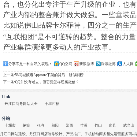
台，也分化出专注于生产升级的企业，也有
产业内部的整合兼并做大做强。一些童装品
比如说佛山品牌卡尔菲特，四分之一的生产
“互联抱团”是不可逆转的趋势。整合的力
产业集群演绎更多动人的产业故事。
分享不是一种自私的表现：
QQ空间
新浪微博
腾讯微博
人人网
上一条:
58同城频遭Appstore下架的背后：疑似刷榜
下一条:
QQ并没有老去，但它要怎样逆袭微信？
Link
丹江口商务网站大全
十堰柑桔
分站
十堰市
茅箭
张湾
郧阳
郧西
竹溪
竹山
房县
武当山
丹江口网站建设
、
丹江口网店装修设计
、
产品推广
、
手机移动商务
领先运营服务商-