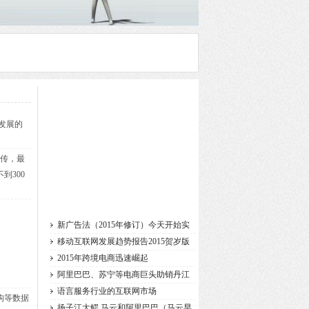
发展的
宣传，最
到300
新广告法（2015年修订）今天开始实
施
移动互联网发展趋势报告2015贺岁版
2015年跨境电商迅速崛起
阿里巴巴、苏宁等电商巨头助销丹江
语言服务行业的互联网市场
构等数据
扬子江大鳄 马云和阿里巴巴（马云早