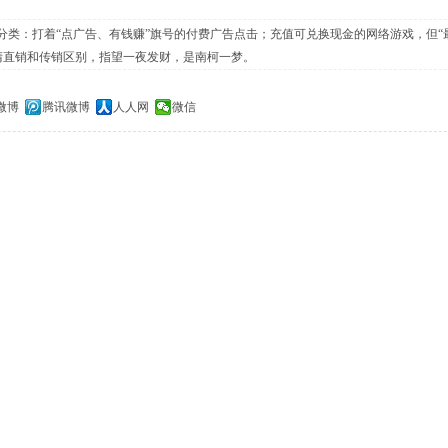
分类：打着“点广告、有钱赚”旗号的付费广告点击；充值可兑换现金的网络游戏，但“
清直销和传销区别，指望一夜发财，是南柯一梦。
微博
腾讯微博
人人网
微信