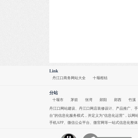
Link
丹江口商务网站大全
十堰柑桔
分站
十堰市
茅箭
张湾
郧阳
郧西
竹溪
丹江口网站建设
、
丹江口网店装修设计
、
产品推广
、
手
台”的信息化服务模式，并定义为“信息化运营”，以网
手机APP
、
微信公众平台
、
微官网
等一站式信息化整体