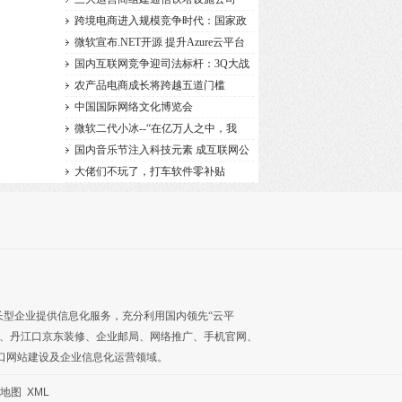
跨境电商进入规模竞争时代：国家政
微软宣布.NET开源 提升Azure云平台
的竞
国内互联网竞争迎司法标杆：3Q大战
农产品电商成长将跨越五道门槛
中国国际网络文化博览会
微软二代小冰--“在亿万人之中，我
国内音乐节注入科技元素 成互联网公
大佬们不玩了，打车软件零补贴
长型企业提供信息化服务，充分利用国内领先“云平
、
丹江口京东装修
、
企业邮局
、
网络推广
、
手机官网
、
口网站建设及企业信息化运营领域。
地图
XML