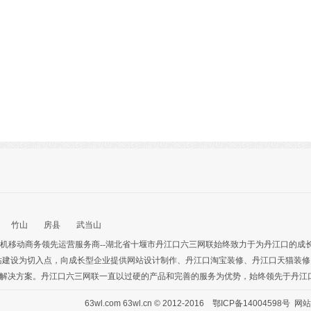
竹山
房县
武当山
机移动商务
领先运营服务商--湖北省十堰市丹江口六三网联始终致力于为丹江口的成
站建设为切入点，向成长型企业提供
网站设计制作
、
丹江口淘宝装修
、
丹江口天猫装修
解决方案。丹江口六三网联一直以过硬的产品和完善的服务为优势，始终领先于丹江
63wl.com
63wl.cn
© 2012-2016
鄂ICP备14004598号
网站