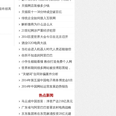
天猫网店装修多少钱
最终都离
天猫双十一38分钟成交破百亿
传统企业如何接入互联网
解析微商为什么这么火
21世纪网涉严重经济犯罪
2014百度世界大会今日在北京召开
酒业O2O电商大战
当社会进入机器人时代人类还能做些
你所不知道的阿里巴巴
小学生都能看懂 教你打造免费个人网
世界杯期间很多网站被挂博彩黑链，
“关键词”合同诈骗案件分析
2014年第五届中国电子商务博览会9月
2014年中国网站运营发展趋势报告
热点新闻
马云成中国首富：净资产达218亿美元
广东省与阿里巴巴签署农村电商战略
京东集团将在东莞麻涌投资20亿元建