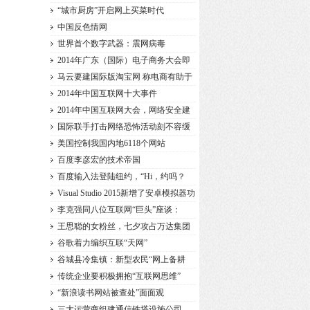
“城市厨房”开启网上买菜时代
中国反色情网
世界首个数字武器：震网病毒
2014年广东（国际）电子商务大会即
将
马云要建国际版淘宝网 称电商有助于
2014年中国互联网十大事件
2014年中国互联网大会，网络安全建
设
国际联手打击网络恐怖活动刻不容缓
美国控制我国内地6118个网站
百度李彦宏的技术帝国
百度输入法登陆纽约，“Hi，约吗？
Visual Studio 2015新增了安卓模拟器功
能
李克强同八位互联网“巨头”座谈：
王思聪的女粉丝，七夕攻占万达集团
谷歌着力编织互联“天网”
谷城县冷集镇：新型农民“网上备耕
传统企业要积极拥抱“互联网思维”
“新浪读书网站被查处”面面观
三大运营商组建通信铁塔设施公司