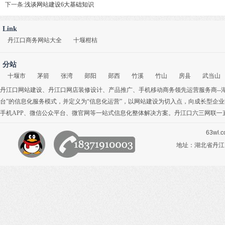
下一条:
浅谈网站建设6大基础知识
Link
丹江口商务网站大全
十堰柑桔
分站
十堰市
茅箭
张湾
郧阳
郧西
竹溪
竹山
房县
武当山
丹江口网站建设
、
丹江口网店装修设计
、
产品推广
、
手机移动商务
领先运营服务商-
台”的信息化服务模式，并定义为“信息化运营”，以网站建设为切入点，向成长型企
手机APP
、
微信公众平台
、
微官网
等一站式信息化整体解决方案。丹江口六三网联一
63wl.
地址：湖北省丹江口市