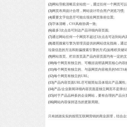
(2)
网站导航清晰且全站统一，通过任何一个网页可以
(3)
网页布局设计合理，网站设计符合用户浏览习惯;
(4)
重要文字信息尽可能出现在网页靠前位置;
(5)
字体清晰，CSS风格协调一致;
(6)
最多3次点击可到达产品详细内容页面;
(7)
通过网站任何一个网页不超过3次点击可达到站内
(8)
遵照搜索引擎为管理员提供的网站优化指南，通过
垃圾信息的方法和欺骗搜索引擎的方式(如堆积关键词
(9)
网站首页、栏目首页及产品内容页面均有一定的文
(10)
每个网页有独立的、可概括说明该网页核心内容的
(11)
每个网页有独立的、与该网页内容相关的META标签设计(包括
(12)
每个网页有独立的URL;
(13)
产品内容页面URL尽可能简短且体现出产品属性;
(14)
产品/企业新闻详细内容页面是独立网页不是弹出
(15)
对于产品品种多的企业网站，要有合理的产品分页
(16)
网站内容保持适当的更新周期。
只有踏踏实实的按照互联网营销的商业原理，结合企