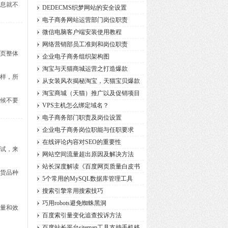
信息就不
营销
DEDECMS织梦网站的安全设置
电子商务网站运营部门岗位职责
微信电脑客户端安装使用教程
网络营销部员工准则和岗位职责
网页整体
企业电子商务组织架构图
淘宝与天猫商城运营之打造爆款
一样，所
从女装风衣揭秘淘宝，天猫宝贝爆款
淘宝商城（天猫）推广以及促销项目
时候不要
VPS主机怎么绑定域名？
电子商务部门职责及岗位设置
企业电子商务岗位职能与任职要求
在线评论内容对SEO的重要性
测试，来
网站空间流量超出原因及解决方法
站长深度解读《百度网页质量白皮书
的货品种
5个常用的MySQL数据库管理工具
搜索引擎常用搜索技巧
巧用robots避免蜘蛛黑洞
质量和效
百度索引量变化追查投诉方法
百度站长平台sitemap工具支持手机移