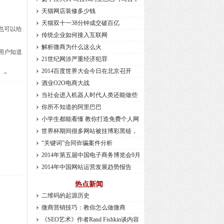
天猫网店装修多少钱
天猫双十一38分钟成交破百亿
也可以给
传统企业如何接入互联网
解析微商为什么这么火
用户知道
21世纪网涉严重经济犯罪
2014百度世界大会今日在北京召开
。”
酒业O2O电商大战
当社会进入机器人时代人类还能做些
你所不知道的阿里巴巴
小学生都能看懂 教你打造免费个人网
世界杯期间很多网站被挂博彩黑链，
“关键词”合同诈骗案件分析
2014年第五届中国电子商务博览会9月
2014年中国网站运营发展趋势报告
热点新闻
二维码的起源历史
微商营销技巧：教你怎么做微商
《SEO艺术》作者Rand Fishkin谈内容