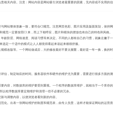
负责相关内容。注意：网站内容是网站吸引浏览者最重要的因素，无内容或不实用的
要与网站整体形象一致，要符合CI规范。注意网页色彩、图片应用及版面策划，保持
和规范一定要按照CI 来，而上下相呼应，图片和模块的摆放也有自己的特色和风格。
、年龄阶层、网络速度、阅读习惯等来决定。不同的人都有自己的习惯，就象左撇子
来选定一个适中的模式让人人都觉得看起来读起来都很舒服。
大规模改版等。一个网站做成后，大的修改最好不要太频繁，最好是一年一换，换的
行评估，制定响应的时间。服务器软件和硬件的维护尤为重要，需要进行很多方面的
重要内容，对数据库的维护要受到重视。一个程序的数据库维护，就相当于一个库存
所以程序数据库要定期维护和清理一些不必要的冗余。
更新与调整内容，以便浏览者看到新的内容。
规范化。出表一张网站维护的制度和规范表，由专人负责，这样才能保证网站的运营