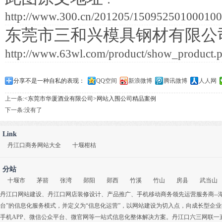
http://www.300.cn/201205/15095250100010
东莞市三和兴模具钢材有限公
http://www.63wl.com/product/show_product.
分享不是一种自私的表现：
QQ空间
新浪微博
腾讯微博
人人网
上一条:
<东莞市华厦酒业有限公司>网站入围公司精品案例
下一条:没有了
Link
丹江口商务网站大全
十堰柑桔
分站
十堰市
茅箭
张湾
郧阳
郧西
竹溪
竹山
房县
武当山
丹江口网站建设
、
丹江口网店装修设计
、
产品推广
、
手机移动商务
领先运营服务商-
台”的信息化服务模式，并定义为“信息化运营”，以网站建设为切入点，向成长型企
手机APP
、
微信公众平台
、
微官网
等一站式信息化整体解决方案。丹江口六三网联一