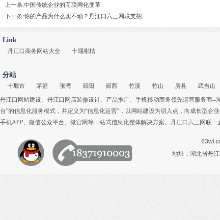
上一条:
中国传统企业的互联网化变革
下一条:
你的产品为什么卖不动？丹江口六三网联支招
Link
丹江口商务网站大全
十堰柑桔
分站
十堰市
茅箭
张湾
郧阳
郧西
竹溪
竹山
房县
武当山
丹江口网站建设
、
丹江口网店装修设计
、
产品推广
、
手机移动商务
领先运营服务商-
台”的信息化服务模式，并定义为“信息化运营”，以网站建设为切入点，向成长型企
手机APP
、
微信公众平台
、
微官网
等一站式信息化整体解决方案。丹江口六三网联一
63wl.
地址：湖北省丹江口市